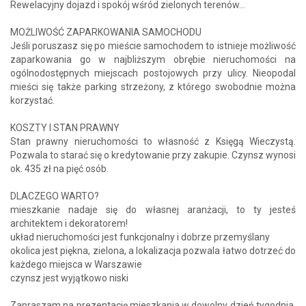
Rewelacyjny dojazd i spokój wśród zielonych terenów…
MOŻLIWOŚĆ ZAPARKOWANIA SAMOCHODU
Jeśli poruszasz się po mieście samochodem to istnieje możliwość
zaparkowania go w najbliższym obrębie nieruchomości na
ogólnodostępnych miejscach postojowych przy ulicy. Nieopodal
mieści się także parking strzeżony, z którego swobodnie można
korzystać.
KOSZTY I STAN PRAWNY
Stan prawny nieruchomości to własność z Księgą Wieczystą.
Pozwala to starać się o kredytowanie przy zakupie. Czynsz wynosi
ok. 435 zł na pięć osób.
DLACZEGO WARTO?
mieszkanie nadaje się do własnej aranżacji, to ty jesteś
architektem i dekoratorem!
układ nieruchomości jest funkcjonalny i dobrze przemyślany
okolica jest piękna, zielona, a lokalizacja pozwala łatwo dotrzeć do
każdego miejsca w Warszawie
czynsz jest wyjątkowo niski
Zapraszam na prezentację mieszkania w dowolny dzień tygodnia.