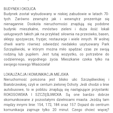
BUDYNEK I OKOLICA
Budynek został wybudowany w niskiej zabudowie w latach 70-
tych. Zarówno zewnątrz jak i wewnątrz prezentuje się
nienagannie. Dookoła nieruchomości znajdują się podobne
budynki mieszkalne, mnóstwo zieleni i duża ilość lokali
usługowych takich jak na przykład: siłownia na przeciwko, basen,
sklepy spożywcze, fryzjer, restauracje i wiele innych. W wolnej
chwili warto również odwiedzić niedaleko usytuowany Park
Szczęśliwicki, w którym można miło spędzać czas ze swoją
rodziną lub pupilem. Jest tutaj wszystko, co potrzebne do
codziennego, wygodnego życia. Mieszkanie czeka tylko na
swojego nowego Właściciela!
LOKALIZACJA I KOMUNIKACJA MIEJSKA
Nieruchomość położona jest blisko ulic Szczęśliwickiej i
Białobrzeskiej, czyli w centum zielonej Ochoty. Jeśli chodzi o linie
autobusowe, to w pobliżu znajdują się następujące przystanki:
ROKOSOWSKA I SZCZĘŚLIWICKA. Są one bardzo dobrze
skomunikowane z pozostałymi dzielnicami miasta. Jeżdżą tam
między innymi linie: 154, 172, 184 oraz 157. Dojazd do centrum
komunikacja zajmuje tylko 20 minut. Czego chcieć więcej?