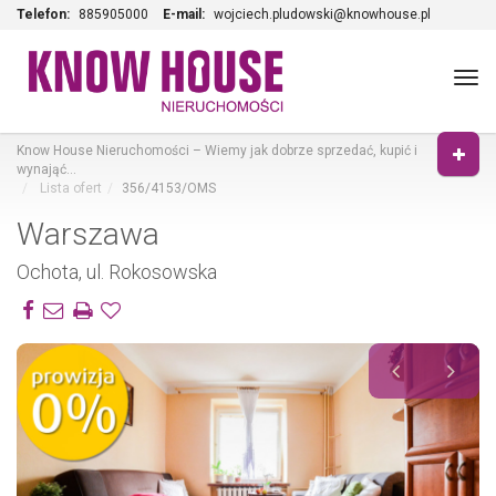
Telefon:
885905000
E-mail:
wojciech.pludowski@knowhouse.pl
Tog
navi
Know House Nieruchomości – Wiemy jak dobrze sprzedać, kupić i
wynająć…
Lista ofert
356/4153/OMS
Warszawa
Ochota, ul. Rokosowska