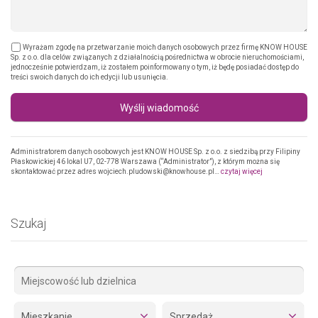
Wyrażam zgodę na przetwarzanie moich danych osobowych przez firmę KNOW HOUSE
Sp. z o.o. dla celów związanych z działalnością pośrednictwa w obrocie nieruchomościami,
jednocześnie potwierdzam, iż zostałem poinformowany o tym, iż będę posiadać dostęp do
treści swoich danych do ich edycji lub usunięcia.
Wyślij wiadomość
Administratorem danych osobowych jest KNOW HOUSE Sp. z o.o. z siedzibą przy Filipiny
Płaskowickiej 46 lokal U7, 02-778 Warszawa (“Administrator”), z którym można się
skontaktować przez adres wojciech.pludowski@knowhouse.pl…
czytaj więcej
Szukaj
Mieszkanie
Sprzedaż