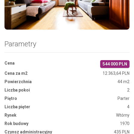
Zdjęcie 1
Parametry
Cena
544 000 PLN
Cena za m2
12 363,64 PLN
Powierzchnia
44 m2
Liczba pokoi
2
Piętro
Parter
Liczba pięter
4
Rynek
Wtórny
Rok budowy
1970
Czynsz administracyjny
435 PLN