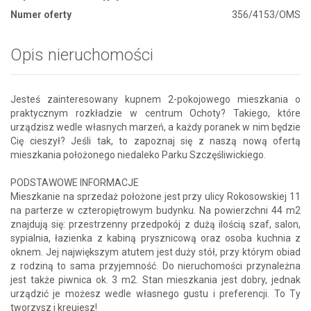
Numer oferty
356/4153/OMS
Opis nieruchomości
Jesteś zainteresowany kupnem 2-pokojowego mieszkania o
praktycznym rozkładzie w centrum Ochoty? Takiego, które
urządzisz wedle własnych marzeń, a każdy poranek w nim będzie
Cię cieszył? Jeśli tak, to zapoznaj się z naszą nową ofertą
mieszkania położonego niedaleko Parku Szczęśliwickiego.
PODSTAWOWE INFORMACJE
Mieszkanie na sprzedaż położone jest przy ulicy Rokosowskiej 11
na parterze w czteropiętrowym budynku. Na powierzchni 44 m2
znajdują się: przestrzenny przedpokój z dużą ilością szaf, salon,
sypialnia, łazienka z kabiną prysznicową oraz osoba kuchnia z
oknem. Jej największym atutem jest duży stół, przy którym obiad
z rodziną to sama przyjemność. Do nieruchomości przynależna
jest także piwnica ok. 3 m2. Stan mieszkania jest dobry, jednak
urządzić je możesz wedle własnego gustu i preferencji. To Ty
tworzysz i kreujesz!