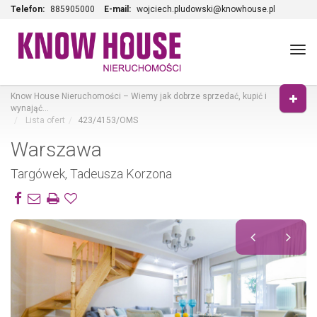
Telefon:
885905000
E-mail:
wojciech.pludowski@knowhouse.pl
Tog
navi
Know House Nieruchomości – Wiemy jak dobrze sprzedać, kupić i
wynająć…
Lista ofert
423/4153/OMS
Warszawa
Targówek, Tadeusza Korzona