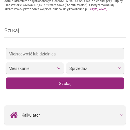
Administratorem danych osobowych jest KNOW HOUSE Sp. z o.o. z siedzibą przy Filipiny
Płaskowickiej 46 lokal U7, 02-778 Warszawa (“Administrator”), z którym można się
skontaktować przez adres wojciech.pludowski@knowhouse.pl…
czytaj więcej
Szukaj
Mieszkanie
Sprzedaż
Kalkulator