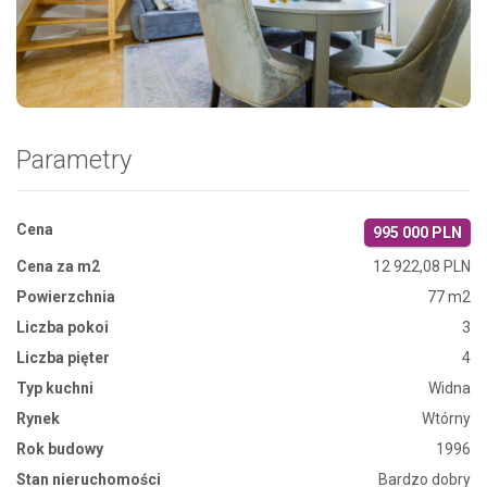
Zdjęcie 1
Parametry
Cena
995 000 PLN
Cena za m2
12 922,08 PLN
Powierzchnia
77 m2
Liczba pokoi
3
Liczba pięter
4
Typ kuchni
Widna
Rynek
Wtórny
Rok budowy
1996
Stan nieruchomości
Bardzo dobry