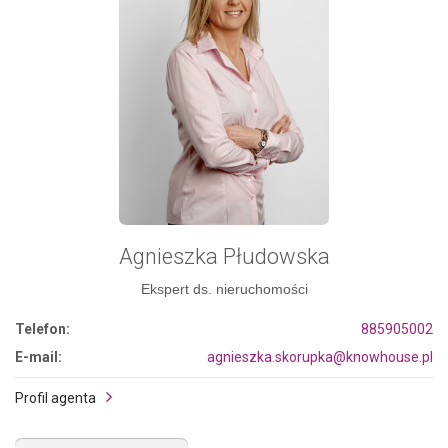
Agnieszka Płudowska
Ekspert ds. nieruchomości
Telefon:
885905002
E-mail:
agnieszka.skorupka@knowhouse.pl
Profil agenta