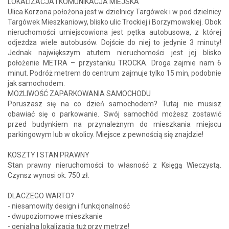
LOKALIZACJA I KOMUNIKACJA MIEJSKA
Ulica Korzona położona jest w dzielnicy Targówek i w pod dzielnicy
Targówek Mieszkaniowy, blisko ulic Trockiej i Borzymowskiej. Obok
nieruchomości umiejscowiona jest pętka autobusowa, z której
odjeżdża wiele autobusów. Dojście do niej to jedynie 3 minuty!
Jednak największym atutem nieruchomości jest jej blisko
położenie METRA – przystanku TROCKA. Droga zajmie nam 6
minut. Podróż metrem do centrum zajmuje tylko 15 min, podobnie
jak samochodem.
MOŻLIWOŚĆ ZAPARKOWANIA SAMOCHODU
Poruszasz się na co dzień samochodem? Tutaj nie musisz
obawiać się o parkowanie. Swój samochód możesz zostawić
przed budynkiem na przynależnym do mieszkania miejscu
parkingowym lub w okolicy. Miejsce z pewnością się znajdzie!
KOSZTY I STAN PRAWNY
Stan prawny nieruchomości to własność z Księgą Wieczystą.
Czynsz wynosi ok. 750 zł.
DLACZEGO WARTO?
- niesamowity design i funkcjonalność
- dwupoziomowe mieszkanie
- genialna lokalizacja tuż przy metrze!