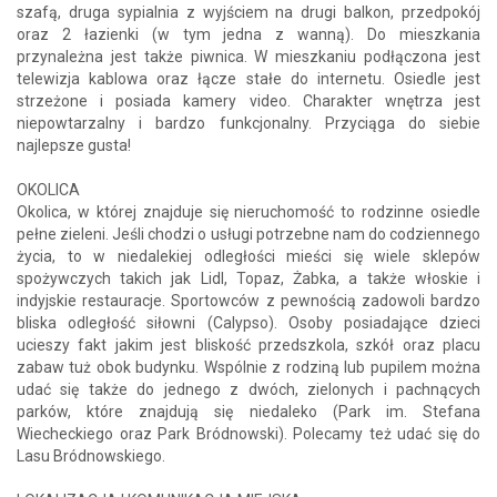
szafą, druga sypialnia z wyjściem na drugi balkon, przedpokój
oraz 2 łazienki (w tym jedna z wanną). Do mieszkania
przynależna jest także piwnica. W mieszkaniu podłączona jest
telewizja kablowa oraz łącze stałe do internetu. Osiedle jest
strzeżone i posiada kamery video. Charakter wnętrza jest
niepowtarzalny i bardzo funkcjonalny. Przyciąga do siebie
najlepsze gusta!
OKOLICA
Okolica, w której znajduje się nieruchomość to rodzinne osiedle
pełne zieleni. Jeśli chodzi o usługi potrzebne nam do codziennego
życia, to w niedalekiej odległości mieści się wiele sklepów
spożywczych takich jak Lidl, Topaz, Żabka, a także włoskie i
indyjskie restauracje. Sportowców z pewnością zadowoli bardzo
bliska odległość siłowni (Calypso). Osoby posiadające dzieci
ucieszy fakt jakim jest bliskość przedszkola, szkół oraz placu
zabaw tuż obok budynku. Wspólnie z rodziną lub pupilem można
udać się także do jednego z dwóch, zielonych i pachnących
parków, które znajdują się niedaleko (Park im. Stefana
Wiecheckiego oraz Park Bródnowski). Polecamy też udać się do
Lasu Bródnowskiego.