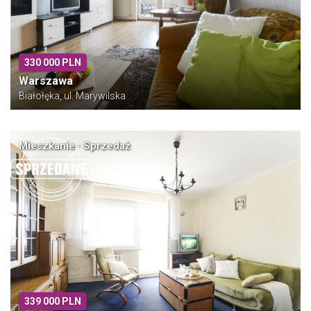
330 000 PLN
Warszawa
Białołęka, ul. Marywilska
Mieszkanie · Sprzedaż
339 000 PLN