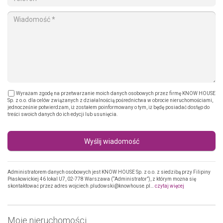
Wyrażam zgodę na przetwarzanie moich danych osobowych przez firmę KNOW HOUSE
Sp. z o.o. dla celów związanych z działalnością pośrednictwa w obrocie nieruchomościami,
jednocześnie potwierdzam, iż zostałem poinformowany o tym, iż będę posiadać dostęp do
treści swoich danych do ich edycji lub usunięcia.
Wyślij wiadomość
Administratorem danych osobowych jest KNOW HOUSE Sp. z o.o. z siedzibą przy Filipiny
Płaskowickiej 46 lokal U7, 02-778 Warszawa (“Administrator”), z którym można się
skontaktować przez adres wojciech.pludowski@knowhouse.pl…
czytaj więcej
Moje nieruchomości