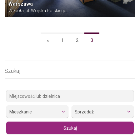
Warszawa
Wesoła, pl. Wojska Polskiego
«
1
2
3
Szukaj
Mieszkanie
Sprzedaż