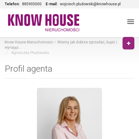
Telefon:
885905000
E-mail:
wojciech.pludowski@knowhouse.pl
Tog
navi
Know House Nieruchomości – Wiemy jak dobrze sprzedać, kupić i
wynająć…
Agnieszka Płudowska
Profil agenta