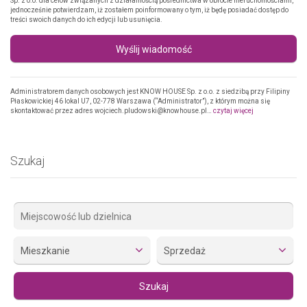
Sp. z o.o. dla celów związanych z działalnością pośrednictwa w obrocie nieruchomościami,
jednocześnie potwierdzam, iż zostałem poinformowany o tym, iż będę posiadać dostęp do
treści swoich danych do ich edycji lub usunięcia.
Wyślij wiadomość
Administratorem danych osobowych jest KNOW HOUSE Sp. z o.o. z siedzibą przy Filipiny
Płaskowickiej 46 lokal U7, 02-778 Warszawa (“Administrator”), z którym można się
skontaktować przez adres wojciech.pludowski@knowhouse.pl…
czytaj więcej
Szukaj
Mieszkanie
Sprzedaż