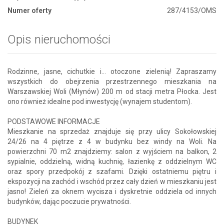
Numer oferty
287/4153/OMS
Opis nieruchomości
Rodzinne, jasne, cichutkie i… otoczone zielenią! Zapraszamy
wszystkich do obejrzenia przestrzennego mieszkania na
Warszawskiej Woli (Młynów) 200 m od stacji metra Płocka. Jest
ono również idealne pod inwestycję (wynajem studentom).
PODSTAWOWE INFORMACJE
Mieszkanie na sprzedaż znajduje się przy ulicy Sokołowskiej
24/26 na 4 piętrze z 4 w budynku bez windy na Woli. Na
powierzchni 70 m2 znajdziemy: salon z wyjściem na balkon, 2
sypialnie, oddzielną, widną kuchnię, łazienkę z oddzielnym WC
oraz spory przedpokój z szafami. Dzięki ostatniemu piętru i
ekspozycji na zachód i wschód przez cały dzień w mieszkaniu jest
jasno! Zieleń za oknem wycisza i dyskretnie oddziela od innych
budynków, dając poczucie prywatności.
BUDYNEK