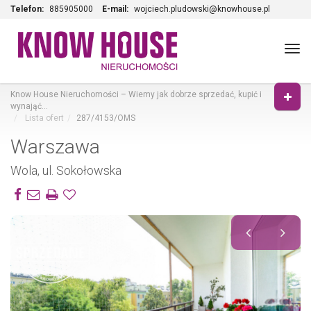
Telefon:
885905000
E-mail:
wojciech.pludowski@knowhouse.pl
Tog
navi
Know House Nieruchomości – Wiemy jak dobrze sprzedać, kupić i
wynająć…
Lista ofert
287/4153/OMS
Warszawa
Wola, ul. Sokołowska