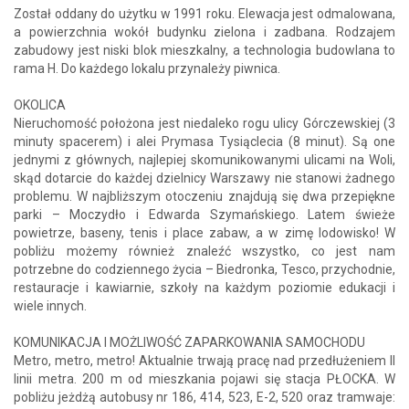
Został oddany do użytku w 1991 roku. Elewacja jest odmalowana,
a powierzchnia wokół budynku zielona i zadbana. Rodzajem
zabudowy jest niski blok mieszkalny, a technologia budowlana to
rama H. Do każdego lokalu przynależy piwnica.
OKOLICA
Nieruchomość położona jest niedaleko rogu ulicy Górczewskiej (3
minuty spacerem) i alei Prymasa Tysiąclecia (8 minut). Są one
jednymi z głównych, najlepiej skomunikowanymi ulicami na Woli,
skąd dotarcie do każdej dzielnicy Warszawy nie stanowi żadnego
problemu. W najbliższym otoczeniu znajdują się dwa przepiękne
parki – Moczydło i Edwarda Szymańskiego. Latem świeże
powietrze, baseny, tenis i place zabaw, a w zimę lodowisko! W
pobliżu możemy również znaleźć wszystko, co jest nam
potrzebne do codziennego życia – Biedronka, Tesco, przychodnie,
restauracje i kawiarnie, szkoły na każdym poziomie edukacji i
wiele innych.
KOMUNIKACJA I MOŻLIWOŚĆ ZAPARKOWANIA SAMOCHODU
Metro, metro, metro! Aktualnie trwają pracę nad przedłużeniem II
linii metra. 200 m od mieszkania pojawi się stacja PŁOCKA. W
pobliżu jeżdżą autobusy nr 186, 414, 523, E-2, 520 oraz tramwaje: