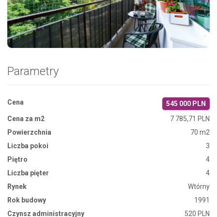
Zdjęcie 1
Parametry
Cena
545 000 PLN
Cena za m2
7 785,71 PLN
Powierzchnia
70 m2
Liczba pokoi
3
Piętro
4
Liczba pięter
4
Rynek
Wtórny
Rok budowy
1991
Czynsz administracyjny
520 PLN